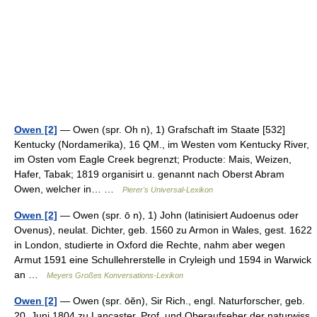
Owen [2]
— Owen (spr. Oh n), 1) Grafschaft im Staate [532]
Kentucky (Nordamerika), 16 QM., im Westen vom Kentucky River,
im Osten vom Eagle Creek begrenzt; Producte: Mais, Weizen,
Hafer, Tabak; 1819 organisirt u. genannt nach Oberst Abram
Owen, welcher in… …
Pierer's Universal-Lexikon
Owen [2]
— Owen (spr. ō n), 1) John (latinisiert Audoenus oder
Ovenus), neulat. Dichter, geb. 1560 zu Armon in Wales, gest. 1622
in London, studierte in Oxford die Rechte, nahm aber wegen
Armut 1591 eine Schullehrerstelle in Cryleigh und 1594 in Warwick
an …
Meyers Großes Konversations-Lexikon
Owen [2]
— Owen (spr. ōĕn), Sir Rich., engl. Naturforscher, geb.
20. Juni 1804 zu Lancaster, Prof. und Oberaufseher der naturwiss.