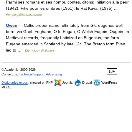
Parmi ses romans et ses nombr. contes, citons: Initiation à la peur
(1942), Pitié pour les ombres (1961), le Rat Kavar (1975) …
Encyclopédie Universelle
Owen
— Celtic proper name, ultimately from Gk. eugenes well
born; via Gael. Eoghann, O.Ir. Eogan, O.Welsh Eugein, Ougein. In
Medieval records, frequently Latinized as Eugenius; the form
Eugene emerged in Scotland by late 12c. The Breton form Even
led to …
Etymology dictionary
© Academic, 2000-2026
18+
Contact us:
Technical Support
,
Advertising
Dictionaries export
, created on PHP,
Joomla,
Drupal,
WordPress,
MODx.