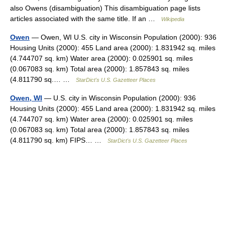
also Owens (disambiguation) This disambiguation page lists
articles associated with the same title. If an …
Wikipedia
Owen
— Owen, WI U.S. city in Wisconsin Population (2000): 936
Housing Units (2000): 455 Land area (2000): 1.831942 sq. miles
(4.744707 sq. km) Water area (2000): 0.025901 sq. miles
(0.067083 sq. km) Total area (2000): 1.857843 sq. miles
(4.811790 sq.… …
StarDict's U.S. Gazetteer Places
Owen, WI
— U.S. city in Wisconsin Population (2000): 936
Housing Units (2000): 455 Land area (2000): 1.831942 sq. miles
(4.744707 sq. km) Water area (2000): 0.025901 sq. miles
(0.067083 sq. km) Total area (2000): 1.857843 sq. miles
(4.811790 sq. km) FIPS… …
StarDict's U.S. Gazetteer Places