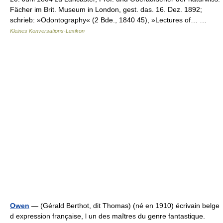
Fächer im Brit. Museum in London, gest. das. 16. Dez. 1892;
schrieb: »Odontography« (2 Bde., 1840 45), »Lectures of… …
Kleines Konversations-Lexikon
Owen
— (Gérald Berthot, dit Thomas) (né en 1910) écrivain belge
d expression française, l un des maîtres du genre fantastique.