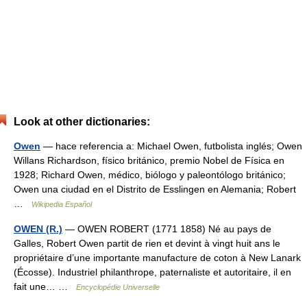
Look at other dictionaries:
Owen
— hace referencia a: Michael Owen, futbolista inglés; Owen
Willans Richardson, físico británico, premio Nobel de Física en
1928; Richard Owen, médico, biólogo y paleontólogo británico;
Owen una ciudad en el Distrito de Esslingen en Alemania; Robert
…
Wikipedia Español
OWEN (R.)
— OWEN ROBERT (1771 1858) Né au pays de
Galles, Robert Owen partit de rien et devint à vingt huit ans le
propriétaire d’une importante manufacture de coton à New Lanark
(Écosse). Industriel philanthrope, paternaliste et autoritaire, il en
fait une… …
Encyclopédie Universelle