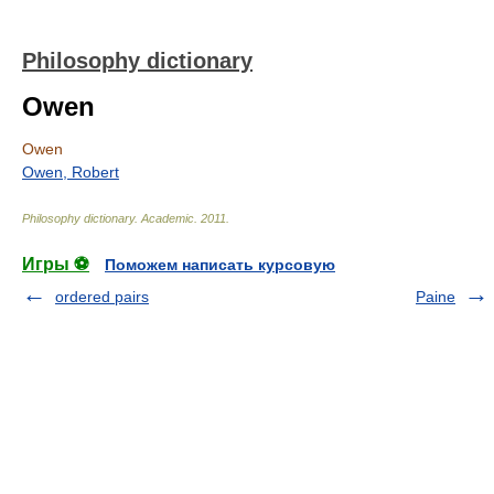
Philosophy dictionary
Owen
Owen
Owen, Robert
Philosophy dictionary
.
Academic
.
2011
.
Игры ⚽
Поможем написать курсовую
ordered pairs
Paine